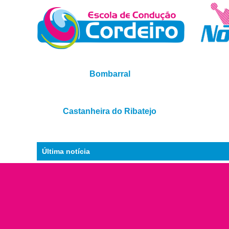
Bombarral
Castanheira do Ribatejo
Última notícia
Se é o que procuras, visita-nos!
Categoria C E
Ver mais
❯